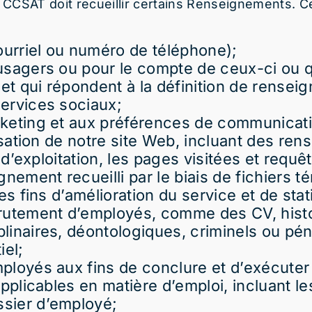
 – CCSAT doit recueillir certains Renseignements.
urriel ou numéro de téléphone);
usagers ou pour le compte de ceux-ci ou 
 et qui répondent à la définition de rense
ervices sociaux;
rketing et aux préférences de communicat
lisation de notre site Web, incluant des re
 d’exploitation, les pages visitées et requêt
nement recueilli par le biais de fichiers t
es fins d’amélioration du service et de stat
rutement d’employés, comme des CV, histo
linaires, déontologiques, criminels ou pé
iel;
loyés aux fins de conclure et d’exécuter l
applicables en matière d’emploi, incluant l
sier d’employé;