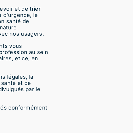
voir et de trier
s d’urgence, le
on santé de
 nature
avec nos usagers.
ents vous
profession au sein
ires, et ce, en
s légales, la
 santé et de
divulgués par le
ités conformément